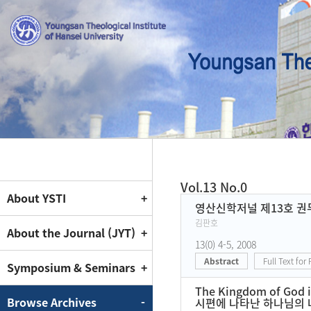
Vol.13 No.0
About YSTI
Current Issue
영산신학저널 제13호 권
김판호
About the Journal (JYT)
13(0) 4-5, 2008
Abstract
Full Text for
Symposium & Seminars
The Kingdom of God in
Browse Archives
시편에 나타난 하나님의 