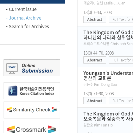
레슬리C.알렌 Leslie C. Allen
Current issue
13(0) 7-43, 2008
Journal Archive
Abstract
Full Text for
Search for Archives
The Kingdom of God an
하나님의 나라와 삼위일체
크리스토프슈뵈벨 Christoph Sch
13(0) 44-70, 2008
Abstract
Full Text for
Youngsan's Understan
영산의 교회론
김동수 Kim Dong Soo
13(0) 71-90, 2008
Abstract
Full Text for
The Kingdom of God A
오중복음과 삼중축복 사상
김판호 Kim Pan Ho