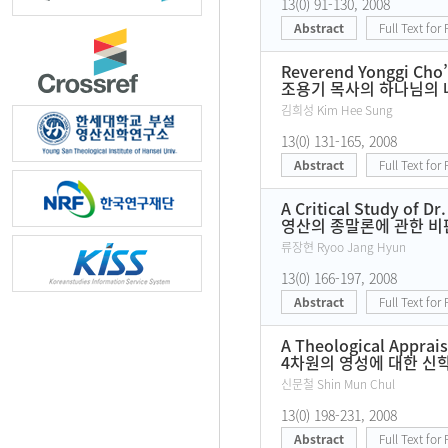
13(0) 91-130, 2008
Abstract
Full Text for
Reverend Yonggi Cho
조용기 목사의 하나님의 
김희성 Kim Hee Sung
13(0) 131-165, 2008
Abstract
Full Text for
A Critical Study of Dr
영산의 종말론에 관한 비
류장현 Ryoo Jang Hyun
13(0) 166-197, 2008
Abstract
Full Text for
A Theological Apprais
4차원의 영성에 대한 신
신문철 Shin Mun Chul
13(0) 198-231, 2008
Abstract
Full Text for